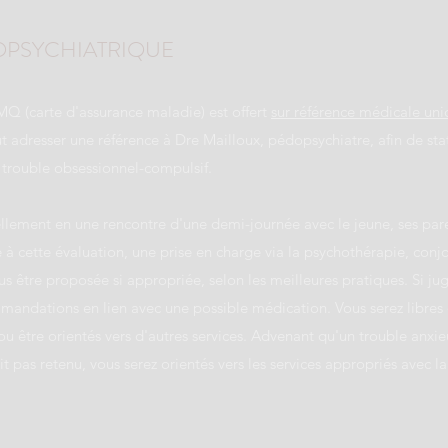
OPSYCHIATRIQUE
MQ (carte d'assurance maladie) est offert
sur référence médicale un
t adresser une référence à Dre Mailloux, pédopsychiatre, afin de sta
 trouble obsessionnel-compulsif.
ellement en une rencontre d'une demi-journée avec le jeune, ses pare
 à cette évaluation, une prise en charge via la psychothérapie, conj
s être proposée si appropriée, selon les meilleures pratiques. Si jugé
andations en lien avec une possible médication. Vous serez libres d
ou être orientés vers d'autres services. Advenant qu'un trouble anxi
it pas retenu, vous serez orientés vers les services appropriés avec