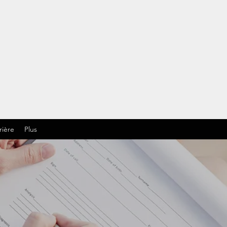
rière
Plus