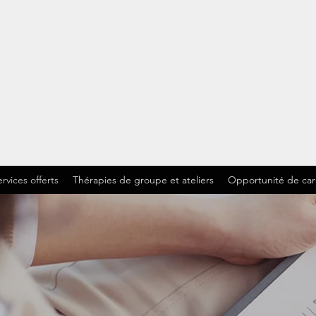
rvices offerts
Thérapies de groupe et ateliers
Opportunité de car