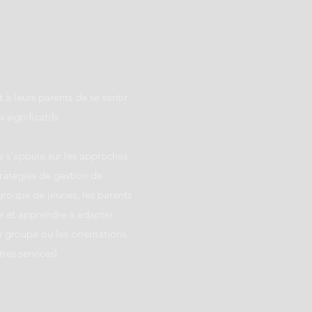
à leurs parents de se sentir
significatifs.
e s'appuie sur les approches
ratégies de gestion de
 groupe de jeunes, les parents
e et apprendre à adapter
de groupe où les orientations
res services).