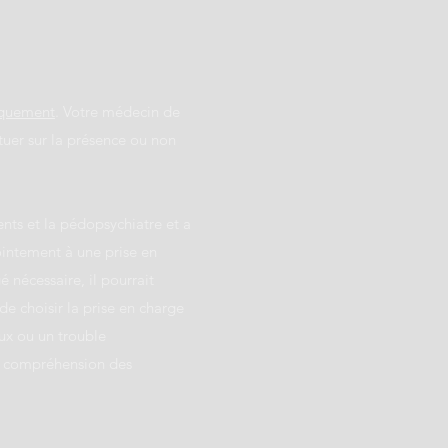
iquement
. Votre médecin de
tuer sur la présence ou non
nts et la pédopsychiatre et a
ointement à une prise en
 nécessaire, il pourrait
e choisir la prise en charge
eux ou un trouble
 la compréhension des