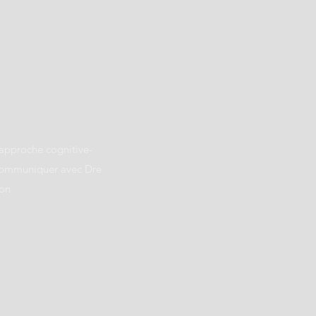
 approche cognitive-
 communiquer avec Dre
ion