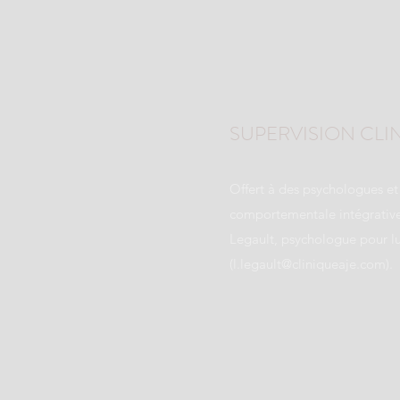
SUPERVISION CLI
Offert à des psychologues et
comportementale intégrative
Legault, psychologue pour lu
(
l.legault@cliniqueaje.com
).