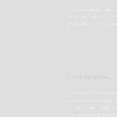
"Le psychoéducateur intervie
comportemental dans leurs dif
propose des solutions propres
SUIVI PARENTAL
Lorsqu'une problématique anx
de ses milieux de vie. Des im
fonctionnement familial peuve
suivi parental est fréquemme