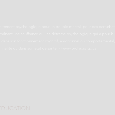
traitement psychologique pour un trouble mental, pour des perturb
raînant une souffrance ou une détresse psychologique qui a pour but 
fs dans son fonctionnement cognitif, émotionnel ou comportemental
nnalité ou dans son état de santé. » (
www.ordrepsy.qc.ca
).​
OÉDUCATION