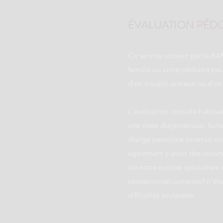
ÉVALUATION PÉD
Ce service couvert par la RA
famille ou votre pédiatre peu
d'un trouble anxieux ou d'un
L'évaluation consiste habitu
une visée diagnostique. Suite
charge parentale pourrait vou
également y avoir des recomm
via notre équipe spécialisée 
obsessionnel-compulsif n'éta
difficultés soulevées.